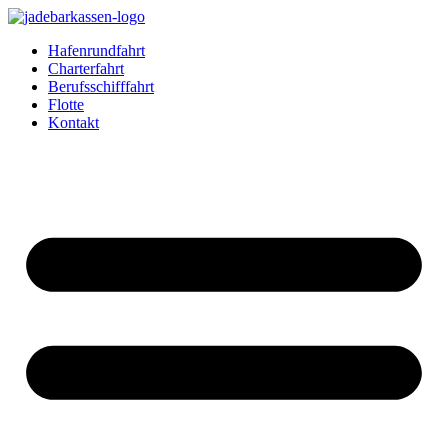
Zum
Inhalt
Hafenrundfahrt
springen
Charterfahrt
Berufsschifffahrt
Flotte
Kontakt