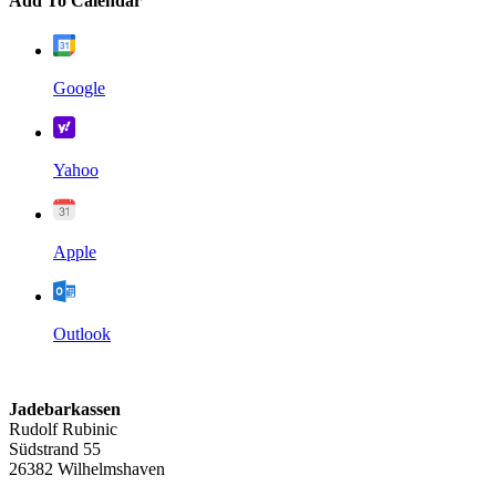
Add To Calendar
Google
Yahoo
Apple
Outlook
Jadebarkassen
Rudolf Rubinic
Südstrand 55
26382 Wilhelmshaven