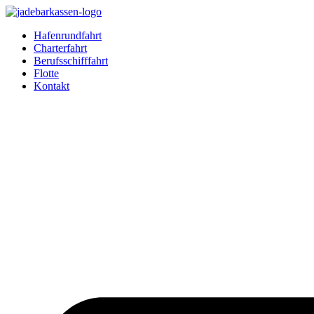
Zum
Inhalt
Hafenrundfahrt
springen
Charterfahrt
Berufsschifffahrt
Flotte
Kontakt