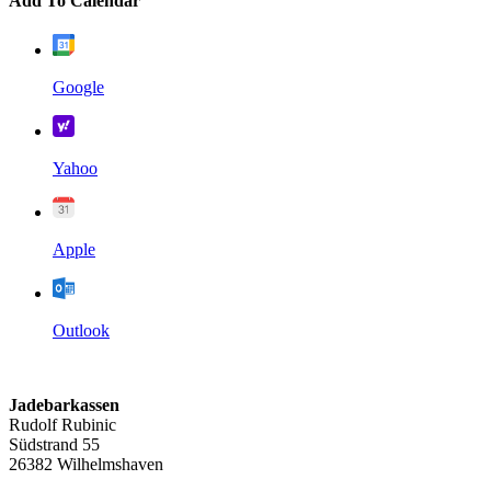
Add To Calendar
Google
Yahoo
Apple
Outlook
Jadebarkassen
Rudolf Rubinic
Südstrand 55
26382 Wilhelmshaven