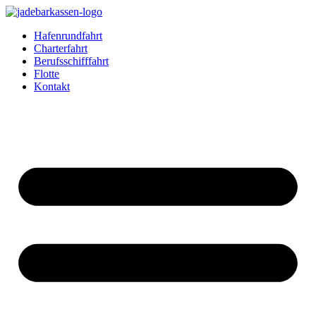
Zum
Inhalt
Hafenrundfahrt
springen
Charterfahrt
Berufsschifffahrt
Flotte
Kontakt