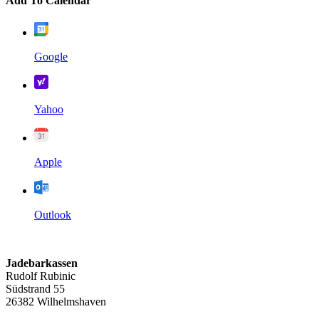
Add To Calendar
Google
Yahoo
Apple
Outlook
Jadebarkassen
Rudolf Rubinic
Südstrand 55
26382 Wilhelmshaven