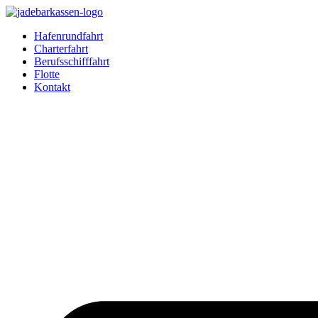
Zum
Inhalt
Hafenrundfahrt
springen
Charterfahrt
Berufsschifffahrt
Flotte
Kontakt