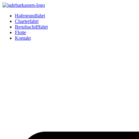
Zum
Inhalt
Hafenrundfahrt
springen
Charterfahrt
Berufsschifffahrt
Flotte
Kontakt